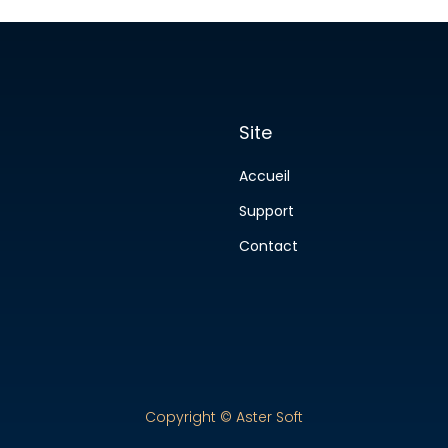
Site
Accueil
Support
Contact
Copyright © Aster Soft