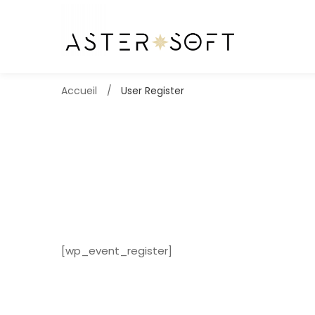
Accueil
User Register
[wp_event_register]